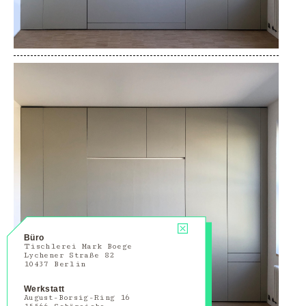
Büro
Tischlerei Mark Boege
Lychener Straße 82
10437 Berlin
Werkstatt
August-Borsig-Ring 16